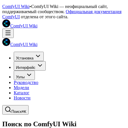
ComfyUI Wiki
•
ComfyUI Wiki — неофициальный сайт,
поддерживаемый сообществом.
Официальная документация
ComfyUI
отделена от этого сайта.
ComfyUI Wiki
ComfyUI Wiki
Установка
Интерфейс
Узлы
Руководство
Модели
Каталог
Новости
Поиск
⌘K
Поиск по ComfyUI Wiki