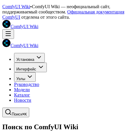
ComfyUI Wiki
•
ComfyUI Wiki — неофициальный сайт,
поддерживаемый сообществом.
Официальная документация
ComfyUI
отделена от этого сайта.
ComfyUI Wiki
ComfyUI Wiki
Установка
Интерфейс
Узлы
Руководство
Модели
Каталог
Новости
Поиск
⌘K
Поиск по ComfyUI Wiki