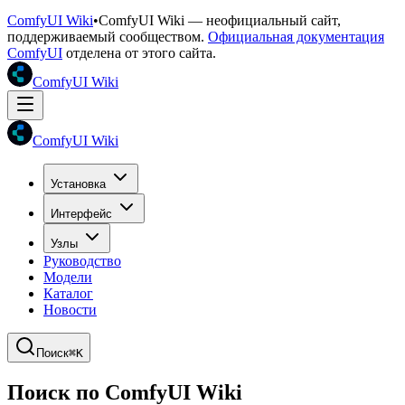
ComfyUI Wiki
•
ComfyUI Wiki — неофициальный сайт,
поддерживаемый сообществом.
Официальная документация
ComfyUI
отделена от этого сайта.
ComfyUI Wiki
ComfyUI Wiki
Установка
Интерфейс
Узлы
Руководство
Модели
Каталог
Новости
Поиск
⌘K
Поиск по ComfyUI Wiki