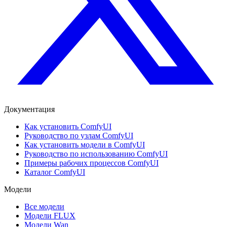
Документация
Как установить ComfyUI
Руководство по узлам ComfyUI
Как установить модели в ComfyUI
Руководство по использованию ComfyUI
Примеры рабочих процессов ComfyUI
Каталог ComfyUI
Модели
Все модели
Модели FLUX
Модели Wan