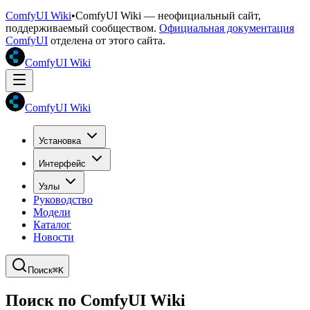
ComfyUI Wiki
•
ComfyUI Wiki — неофициальный сайт,
поддерживаемый сообществом.
Официальная документация
ComfyUI
отделена от этого сайта.
ComfyUI Wiki
ComfyUI Wiki
Установка
Интерфейс
Узлы
Руководство
Модели
Каталог
Новости
Поиск
⌘K
Поиск по ComfyUI Wiki