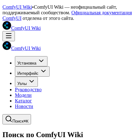
ComfyUI Wiki
•
ComfyUI Wiki — неофициальный сайт,
поддерживаемый сообществом.
Официальная документация
ComfyUI
отделена от этого сайта.
ComfyUI Wiki
ComfyUI Wiki
Установка
Интерфейс
Узлы
Руководство
Модели
Каталог
Новости
Поиск
⌘K
Поиск по ComfyUI Wiki