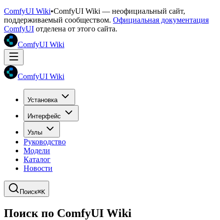
ComfyUI Wiki
•
ComfyUI Wiki — неофициальный сайт,
поддерживаемый сообществом.
Официальная документация
ComfyUI
отделена от этого сайта.
ComfyUI Wiki
ComfyUI Wiki
Установка
Интерфейс
Узлы
Руководство
Модели
Каталог
Новости
Поиск
⌘K
Поиск по ComfyUI Wiki