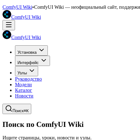
ComfyUI Wiki
•
ComfyUI Wiki — неофициальный сайт, поддерж
ComfyUI Wiki
ComfyUI Wiki
Установка
Интерфейс
Узлы
Руководство
Модели
Каталог
Новости
Поиск
⌘K
Поиск по ComfyUI Wiki
Ищите страницы, уроки, новости и узлы.