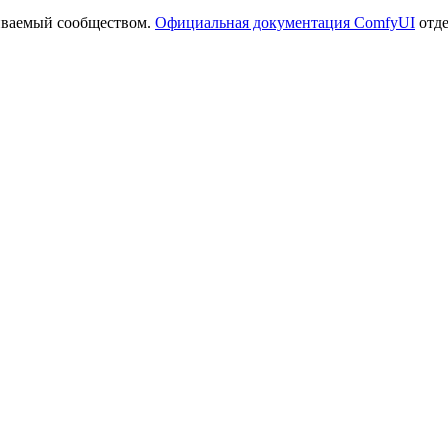
иваемый сообществом.
Официальная документация ComfyUI
отде