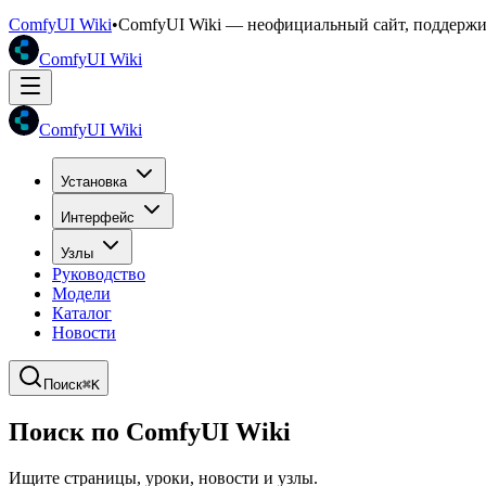
ComfyUI Wiki
•
ComfyUI Wiki — неофициальный сайт, поддерж
ComfyUI Wiki
ComfyUI Wiki
Установка
Интерфейс
Узлы
Руководство
Модели
Каталог
Новости
Поиск
⌘K
Поиск по ComfyUI Wiki
Ищите страницы, уроки, новости и узлы.