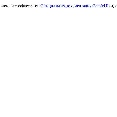
иваемый сообществом.
Официальная документация ComfyUI
отде