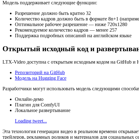
Модель поддерживает следующие функции:
Разрешение должно быть кратно 32
Количество кадров должно быть в формате 8n+1 (наприме
Оптимальное рабочее разрешение — ниже 720x1280
Рекомендуемое количество кадров — менее 257
Поддержка подробных описаний на английском языке
Открытый исходный код и развертыва
LTX-Video доступна с открытым исходным кодом на GitHub и H
Репозиторий на GitHub
Модель на Hugging Face
Разработчики могут использовать модель следующими способа
Онлайн-демо
Плагин для ComfyUI
Локальное развертывание
Loading tweet...
Эта технология генерации видео в реальном времени открывае
трейлеров, рекламных роликов и материалов для социальных се