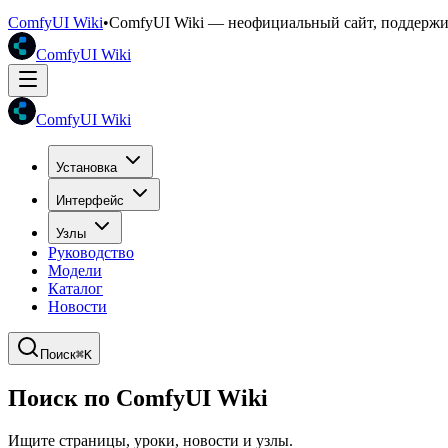
ComfyUI Wiki
•
ComfyUI Wiki — неофициальный сайт, поддерж
ComfyUI Wiki
ComfyUI Wiki
Установка
Интерфейс
Узлы
Руководство
Модели
Каталог
Новости
Поиск
⌘K
Поиск по ComfyUI Wiki
Ищите страницы, уроки, новости и узлы.