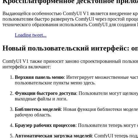
Кроссплатформенное десктопное прило
Выдающейся особенностью ComfyUI V1 является внедрение кр
пользователям быстро развернуть ComfyUI через простой проце
технического образования использовать ComfyUI для создания
Loading tweet...
Новый пользовательский интерфейс: о
ComfyUI V1 также приносит заново спроектированный пользов
интерфейса включают:
Верхняя панель меню
: Интегрирует множественные час
пользовательские пункты меню здесь.
Функции быстрого доступа
: Пользователи могут щелкну
выходные файлы и логи.
Библиотека моделей
: Новая функция библиотеки моделе
рабочую область.
Браузер рабочих процессов
: Пользователи теперь могут
Автоматическая загрузка моделей
: ComfyUI теперь по