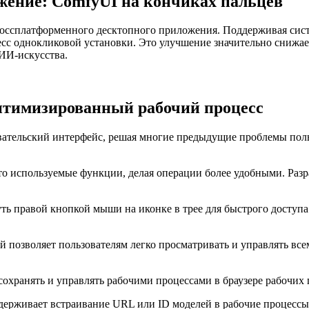
жение: ComfyUI на кончиках пальцев
оссплатформенного десктопного приложения. Поддерживая сист
сс однокликовой установки. Это улучшение значительно снижает
 ИИ-искусства.
птимизированный рабочий процесс
ательский интерфейс, решая многие предыдущие проблемы поль
то используемые функции, делая операции более удобными. Разр
ть правой кнопкой мыши на иконке в трее для быстрого доступа 
й позволяет пользователям легко просматривать и управлять вс
 сохранять и управлять рабочими процессами в браузере рабочих 
ддерживает встраивание URL или ID моделей в рабочие процессы