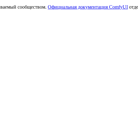
иваемый сообществом.
Официальная документация ComfyUI
отде