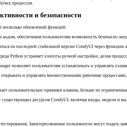
бочих процессов.
тивности и безопасности
т несколько обновлений функций:
 кодом, обеспечивая пользователям возможность безопасно зап
ваться на последней стабильной версии ComfyUI через функцию 
среда Python устраняет хлопоты ручной настройки, делая процес
ager позволяет пользователям устанавливать и управлять узлам
т открывать и управлять множественными рабочими процессами,
вает пользовательские привязки клавиш, больше не ограниченн
т существующих ресурсов ComfyUI, включая входы, модели и в
 тестирования. Заинтересованные пользователи могут подать за