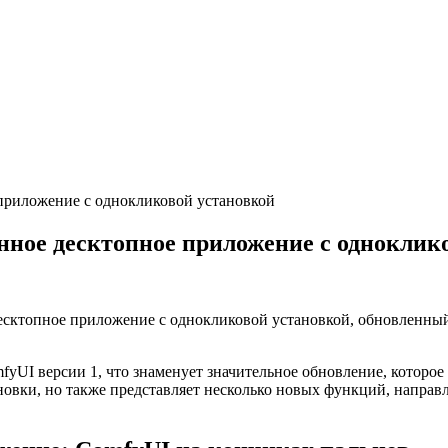
приложение с однокликовой установкой
ное десктопное приложение с одноклик
есктопное приложение с однокликовой установкой, обновленны
mfyUI версии 1, что знаменует значительное обновление, котор
новки, но также представляет несколько новых функций, напра