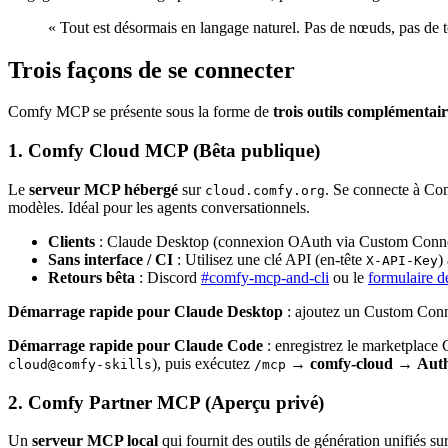
« Tout est désormais en langage naturel. Pas de nœuds, pas d
Trois façons de se connecter
Comfy MCP se présente sous la forme de
trois outils complémentair
1. Comfy Cloud MCP (Bêta publique)
Le
serveur MCP hébergé
sur
. Se connecte à Co
cloud.comfy.org
modèles. Idéal pour les agents conversationnels.
Clients
: Claude Desktop (connexion OAuth via Custom Connect
Sans interface / CI
: Utilisez une clé API (en-tête
)
X-API-Key
Retours bêta
: Discord
#comfy-mcp-and-cli
ou le
formulaire d
Démarrage rapide pour Claude Desktop
: ajoutez un Custom Con
Démarrage rapide pour Claude Code
: enregistrez le marketplace 
), puis exécutez
→
comfy-cloud
→
Auth
cloud@comfy-skills
/mcp
2. Comfy Partner MCP (Aperçu privé)
Un
serveur MCP local
qui fournit des outils de génération unifiés su