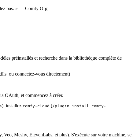
oulez pas. » — Comfy Org
les préinstallés et recherche dans la bibliothèque complète de
lls, ou connectez-vous directement)
via OAuth, et commencez à créer.
), installez
(
s
comfy-cloud
/plugin install comfy-
Veo, Meshy, ElevenLabs, et plus). S'exécute sur votre machine, se