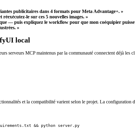
riantes publicitaires dans 4 formats pour Meta Advantage+. »
 réexécutez-le sur ces 5 nouvelles images. »
ue — puis expliquez le workflow pour que mon coéquipier puisse le
ustrées. »
yUI local
sieurs serveurs MCP maintenus par la communauté connectent déjà les cl
nnalités et la compatibilité varient selon le projet. La configuration d
uirements.txt
&&
python
server.py