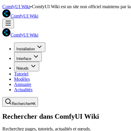
ComfyUI Wiki
•
ComfyUI Wiki est un site non officiel maintenu par 
ComfyUI Wiki
ComfyUI Wiki
Installation
Interface
Nœuds
Tutoriel
Modèles
Annuaire
Actualités
Rechercher
⌘K
Rechercher dans ComfyUI Wiki
Recherchez pages, tutoriels, actualités et nœuds.