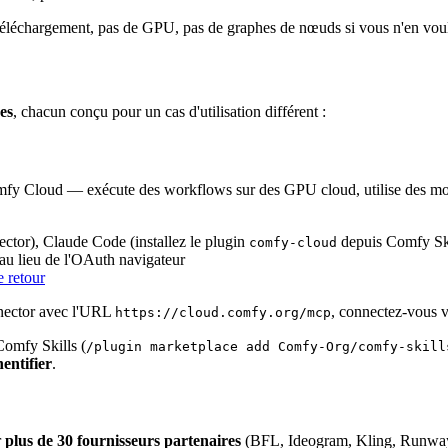
e téléchargement, pas de GPU, pas de graphes de nœuds si vous n'en v
es
, chacun conçu pour un cas d'utilisation différent :
mfy Cloud — exécute des workflows sur des GPU cloud, utilise des modè
or), Claude Code (installez le plugin
depuis Comfy Ski
comfy-cloud
 au lieu de l'OAuth navigateur
e retour
nector avec l'URL
, connectez-vous 
https://cloud.comfy.org/mcp
Comfy Skills (
/plugin marketplace add Comfy-Org/comfy-skill
entifier
.
r
plus de 30 fournisseurs partenaires
(BFL, Ideogram, Kling, Runway, 