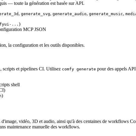
is — toute la génération est basée sur API.
,
,
,
,
erate_3d
generate_svg
generate_audio
generate_music
medi
)
fyui-...
configuration MCP JSON
ion, la configuration et les outils disponibles.
cripts et pipelines CI. Utilisez
pour des appels API
comfy generate
cripts shell
CI)
)
n
 d'image, vidéo, 3D et audio, ainsi qu'à des centaines de workflows Co
ur sans maintenance manuelle des workflows.