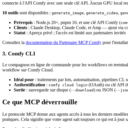
connecte à l'API Comfy avec une seule clé API. Aucun GPU local requ
10 outils
sont disponibles :
,
,
generate_image
generate_video
gen
Prérequis
: Node.js 20+, pnpm 10, et une clé API Comfy (
com
Clients
: Claude Desktop, Claude Code, et Amp — ajout via 
Statut
: Aperçu privé ; l'accès est limité aux partenaires invités
Consultez la
documentation du Partenaire MCP Comfy
pour l'installat
3. Comfy CLI
Le compagnon en ligne de commande pour les workflows en terminal, s
workflow sur Comfy Cloud.
Idéal pour
: traitements par lots, automatisation, pipelines CI, s
Authentification
:
(OAuth) ou clé API (
comfy cloud login
Sortie
: sauvegarde sur disque (
) ou JSON (
--download
--jso
Ce que MCP déverrouille
Le protocole MCP donne aux agents accès à tous les derniers modèles
pratiques. Cela signifie que votre agent sait toujours ce qui est à jo