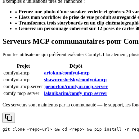
Exemples d'utilisations tirés de l'annonce :
« Prenez une photo d'une sneaker vedette et générez 20 va
« Lisez mon workflow de prise de vue produit sauvegardé et
« Transformez trois storyboards en un clip cinématographiq
« Générez un personnage cohérent sur 12 poses de cartes ill
Serveurs MCP communautaires pour Comf
Pour les utilisateurs qui préfèrent exécuter ComfyUI localement, plu
Projet
Dépôt
comfyui-mcp
artokun/comfyui-mcp
comfyui-mcp
shawnrushefsky/comfyui-mcp
comfyui-mcp-server
joenorton/comfyui-mcp-server
comfy-mcp-server
lalanikarim/comfy-mcp-server
Ces serveurs sont maintenus par la communauté — le support, les fonctio
git
clone
<repo-url>
&&
cd
<repo>
&&
pip
install
-r
req