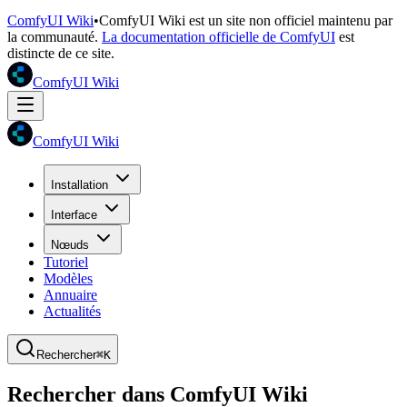
ComfyUI Wiki
•
ComfyUI Wiki est un site non officiel maintenu par
la communauté.
La documentation officielle de ComfyUI
est
distincte de ce site.
ComfyUI Wiki
ComfyUI Wiki
Installation
Interface
Nœuds
Tutoriel
Modèles
Annuaire
Actualités
Rechercher
⌘K
Rechercher dans ComfyUI Wiki