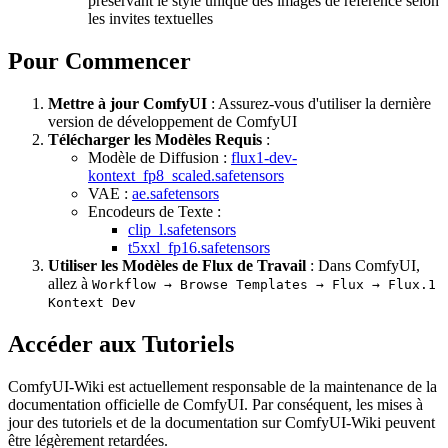
préservant le style unique des images de référence selon
les invites textuelles
Pour Commencer
Mettre à jour ComfyUI
: Assurez-vous d'utiliser la dernière
version de développement de ComfyUI
Télécharger les Modèles Requis
:
Modèle de Diffusion :
flux1-dev-
kontext_fp8_scaled.safetensors
VAE :
ae.safetensors
Encodeurs de Texte :
clip_l.safetensors
t5xxl_fp16.safetensors
Utiliser les Modèles de Flux de Travail
: Dans ComfyUI,
allez à
Workflow → Browse Templates → Flux → Flux.1
Kontext Dev
Accéder aux Tutoriels
ComfyUI-Wiki est actuellement responsable de la maintenance de la
documentation officielle de ComfyUI. Par conséquent, les mises à
jour des tutoriels et de la documentation sur ComfyUI-Wiki peuvent
être légèrement retardées.