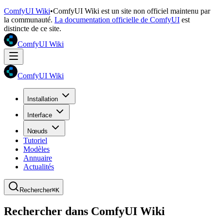
ComfyUI Wiki
•
ComfyUI Wiki est un site non officiel maintenu par
la communauté.
La documentation officielle de ComfyUI
est
distincte de ce site.
ComfyUI Wiki
ComfyUI Wiki
Installation
Interface
Nœuds
Tutoriel
Modèles
Annuaire
Actualités
Rechercher
⌘K
Rechercher dans ComfyUI Wiki