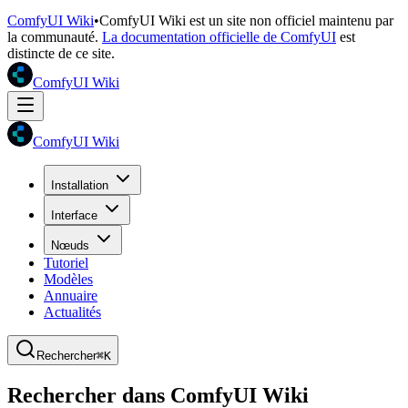
ComfyUI Wiki
•
ComfyUI Wiki est un site non officiel maintenu par
la communauté.
La documentation officielle de ComfyUI
est
distincte de ce site.
ComfyUI Wiki
ComfyUI Wiki
Installation
Interface
Nœuds
Tutoriel
Modèles
Annuaire
Actualités
Rechercher
⌘K
Rechercher dans ComfyUI Wiki