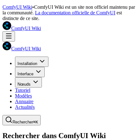
ComfyUI Wiki
•
ComfyUI Wiki est un site non officiel maintenu par
la communauté.
La documentation officielle de ComfyUI
est
distincte de ce site.
ComfyUI Wiki
ComfyUI Wiki
Installation
Interface
Nœuds
Tutoriel
Modèles
Annuaire
Actualités
Rechercher
⌘K
Rechercher dans ComfyUI Wiki