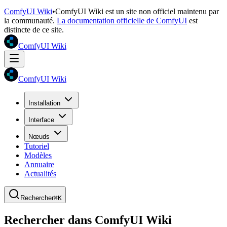
ComfyUI Wiki
•
ComfyUI Wiki est un site non officiel maintenu par
la communauté.
La documentation officielle de ComfyUI
est
distincte de ce site.
ComfyUI Wiki
ComfyUI Wiki
Installation
Interface
Nœuds
Tutoriel
Modèles
Annuaire
Actualités
Rechercher
⌘K
Rechercher dans ComfyUI Wiki