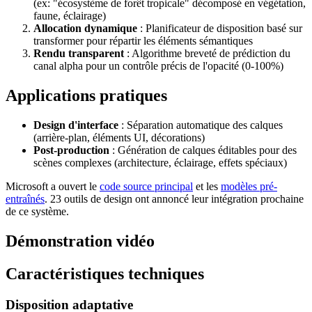
(ex: "écosystème de forêt tropicale" décomposé en végétation,
faune, éclairage)
Allocation dynamique
: Planificateur de disposition basé sur
transformer pour répartir les éléments sémantiques
Rendu transparent
: Algorithme breveté de prédiction du
canal alpha pour un contrôle précis de l'opacité (0-100%)
Applications pratiques
Design d'interface
: Séparation automatique des calques
(arrière-plan, éléments UI, décorations)
Post-production
: Génération de calques éditables pour des
scènes complexes (architecture, éclairage, effets spéciaux)
Microsoft a ouvert le
code source principal
et les
modèles pré-
entraînés
. 23 outils de design ont annoncé leur intégration prochaine
de ce système.
Démonstration vidéo
Caractéristiques techniques
Disposition adaptative