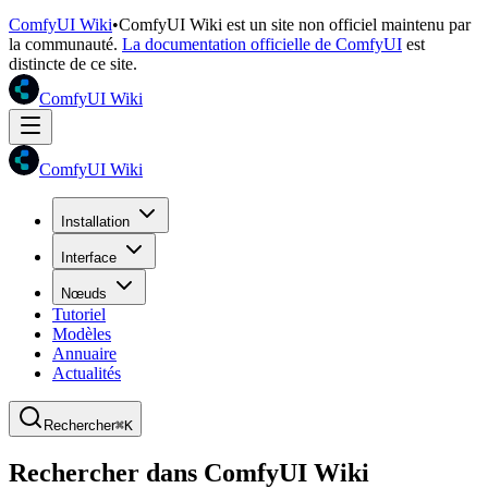
ComfyUI Wiki
•
ComfyUI Wiki est un site non officiel maintenu par
la communauté.
La documentation officielle de ComfyUI
est
distincte de ce site.
ComfyUI Wiki
ComfyUI Wiki
Installation
Interface
Nœuds
Tutoriel
Modèles
Annuaire
Actualités
Rechercher
⌘K
Rechercher dans ComfyUI Wiki