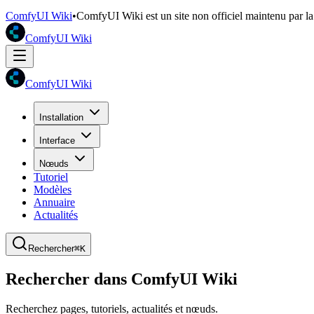
ComfyUI Wiki
•
ComfyUI Wiki est un site non officiel maintenu par 
ComfyUI Wiki
ComfyUI Wiki
Installation
Interface
Nœuds
Tutoriel
Modèles
Annuaire
Actualités
Rechercher
⌘K
Rechercher dans ComfyUI Wiki
Recherchez pages, tutoriels, actualités et nœuds.