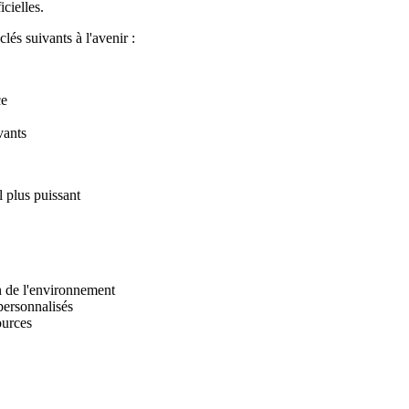
cielles.
lés suivants à l'avenir :
ce
vants
 plus puissant
n de l'environnement
personnalisés
ources