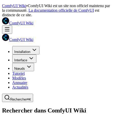
ComfyUI Wiki
•
ComfyUI Wiki est un site non officiel maintenu par
la communauté.
La documentation officielle de ComfyUI
est
distincte de ce site.
ComfyUI Wiki
ComfyUI Wiki
Installation
Interface
Nœuds
Tutoriel
Modèles
Annuaire
Actualités
Rechercher
⌘K
Rechercher dans ComfyUI Wiki