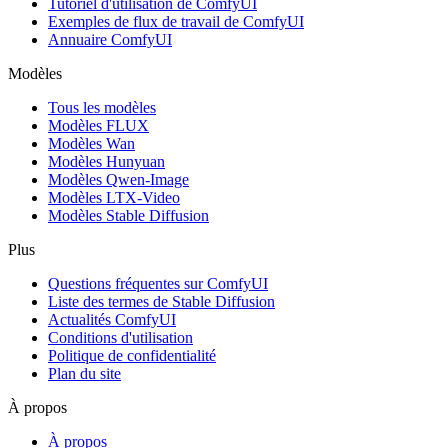
Tutoriel d'utilisation de ComfyUI
Exemples de flux de travail de ComfyUI
Annuaire ComfyUI
Modèles
Tous les modèles
Modèles FLUX
Modèles Wan
Modèles Hunyuan
Modèles Qwen-Image
Modèles LTX-Video
Modèles Stable Diffusion
Plus
Questions fréquentes sur ComfyUI
Liste des termes de Stable Diffusion
Actualités ComfyUI
Conditions d'utilisation
Politique de confidentialité
Plan du site
À propos
À propos